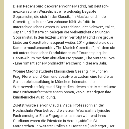
Die in Regensburg geborene Yvonne Madrid, mit deutsch-
mexikanischen Wurzeln, ist eine vielseitig begabte
Sopranistin, die sich in der Klassik, im Musical und in der
Operette gleichermaßen zuhause fühlt. Auftritte in
unterschiedlichen Genres in Deutschland, der Schweiz, Italien,
Japan und Österreich belegen die Vielseitigkeit der jungen
Sopranistin. In den letzten Jahren verfolgt Madrid ihre große
Liebe zur Operette konsequent weiter. 2014 gründete sie das
Kammermusikensemble „The Munich Operettas", mit dem sie
mit unterschiedlichen Produktionen auf Tournee ging. Ihr
Debüt-Album mit dem aktuellen Programm „The Vintage Love
- Eine romantische Mondnacht" erscheint in diesem Jahr.
Yvonne Madrid studierte klassischen Gesang in München,
Prag, Florenz und Rom und absolvierte zudem eine fundierte
Schauspielausbildung in München. Internationale
Wettbewerbserfolge und Stipendien, denen sich Meisterkurse
und Studienaufenthalte anschlossen, vervollständigten ihre
künstlerische Ausbildung.
Zuletzt wurde sie von Claudia Visca, Professorin an der
Hochschule Wien betreut, die sie zum Wechsel ins lyrische
Fach ermutigte. Erste Engagements, noch während ihres
Studiums waren die Priesterin in Verdis „Aida" in St.
Margarethen. In weiteren Rollen als Hortense (Heuberger „Der