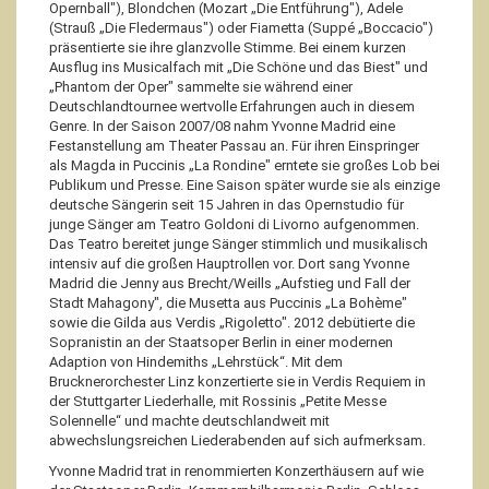
Opernball"), Blondchen (Mozart „Die Entführung"), Adele
(Strauß „Die Fledermaus") oder Fiametta (Suppé „Boccacio")
präsentierte sie ihre glanzvolle Stimme. Bei einem kurzen
Ausflug ins Musicalfach mit „Die Schöne und das Biest" und
„Phantom der Oper" sammelte sie während einer
Deutschlandtournee wertvolle Erfahrungen auch in diesem
Genre. In der Saison 2007/08 nahm Yvonne Madrid eine
Festanstellung am Theater Passau an. Für ihren Einspringer
als Magda in Puccinis „La Rondine" erntete sie großes Lob bei
Publikum und Presse. Eine Saison später wurde sie als einzige
deutsche Sängerin seit 15 Jahren in das Opernstudio für
junge Sänger am Teatro Goldoni di Livorno aufgenommen.
Das Teatro bereitet junge Sänger stimmlich und musikalisch
intensiv auf die großen Hauptrollen vor. Dort sang Yvonne
Madrid die Jenny aus Brecht/Weills „Aufstieg und Fall der
Stadt Mahagony", die Musetta aus Puccinis „La Bohème"
sowie die Gilda aus Verdis „Rigoletto". 2012 debütierte die
Sopranistin an der Staatsoper Berlin in einer modernen
Adaption von Hindemiths „Lehrstück“. Mit dem
Brucknerorchester Linz konzertierte sie in Verdis Requiem in
der Stuttgarter Liederhalle, mit Rossinis „Petite Messe
Solennelle“ und machte deutschlandweit mit
abwechslungsreichen Liederabenden auf sich aufmerksam.
Yvonne Madrid trat in renommierten Konzerthäusern auf wie