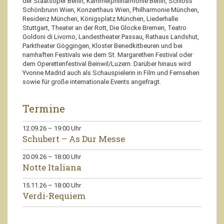
der Staatsoper Berlin, Kammerphilharmonie Berlin, Schloss
Schönbrunn Wien, Konzerthaus Wien, Philharmonie München,
Residenz München, Königsplatz München, Liederhalle
Stuttgart, Theater an der Rott, Die Glocke Bremen, Teatro
Goldoni di Livorno, Landestheater Passau, Rathaus Landshut,
Parktheater Göggingen, Kloster Benedkitbeuren und bei
namhaften Festivals wie dem St. Margarethen Festival oder
dem Operettenfestival Beinwil/Luzern. Darüber hinaus wird
Yvonne Madrid auch als Schauspielerin in Film und Fernsehen
sowie für große internationale Events angefragt.
Termine
12.09.26
–
19:00
Uhr
Schubert – As Dur Messe
20.09.26
–
18:00
Uhr
Notte Italiana
15.11.26
–
18:00
Uhr
Verdi-Requiem