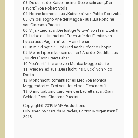
03. Du sollst der Kaiser meiner Seele sein aus „Der
Favorit“ von Robert Stolz
04. Noche hermosa aus „Katiuska“ von Pablo Sorozabal
05. Chi bel sogno Arie der Magda - aus „La Rondine“
von Giacomo Puccini
06. Vilja - Lied aus „Die lustige Witwe“ von Franz Lehár
07. Liebe du Himmel auf Erden Arie der Fürstin von
Lucca aus „Paganini“ von Franz Lehár
08. In mir klingt ein Lied Lied nach Frédéric Chopin
09. Meine Lippen küssen so heiß Arie der Giuditta aus
„Giuditta“ von Franz Lehár
10. You‘re still the one von Monica Meggendorfer
11. Wiegenlied aus „Die Flucht ins Glück“ von Nico
Dostal
12. Mondnacht Romantisches Lied von Monica
Meggendorfer, Text von Josef von Eichendorff
13. O mio babbino caro Arie der Lauretta aus „Gianni
Schicchi“ von Giacomo Puccini
Copyright© 2019 MM* Productions
Published by Marsida Miracles, Edition Morgenstern©,
2018