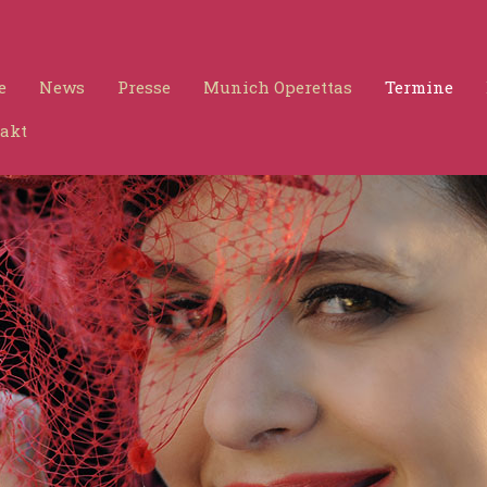
e
News
Presse
Munich Operettas
Termine
akt