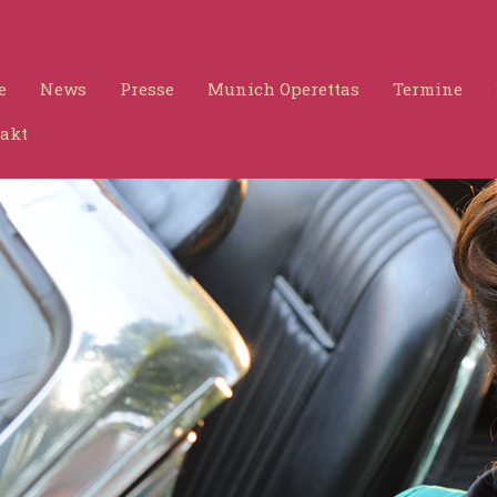
e
News
Presse
Munich Operettas
Termine
akt